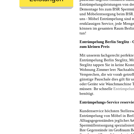
Entrümpelungsleistungen von der
Demontage bis zum BSR Sperrmü
und Möbelentsorgung beim BSR.
uns - Möbel Entrümpelung sind 
erstklassigen Service, jede Menge
können im gesamten Raum Berlin 
tun!
Entrümpelung Berlin Steglitz - 
zum kleinen Preis
Mit unserem fachgerecht perfek
Entrümpelung Berlin Steglitz, M
Steglitz tappen Sie in keine Kost
Wohnung Zimmer leer. Nachzahlung
Versprechen, die wir vorab getro
günstige Pauschale dies gilt für
oder Geräte wie Waschmaschine T
müssen: Ihr schnelle
Entrümpelung
benötigt.
Entrümpelungs-Service reservie
Kundenservice höchsten Stellenwer
Entrümpelung von Möbel in Berl
Alltagsgegenständen jeglicher Ar
Sperrmüllentsorgung spezialisier
Ihre Gegenstände im Großraum Be