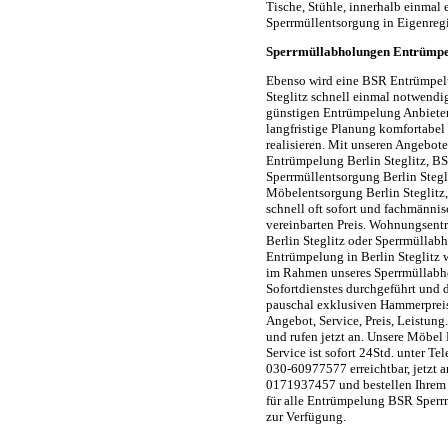
Tische, Stühle, innerhalb einmal
Sperrmüllentsorgung in Eigenre
Sperrmüllabholungen Entrümpel
Ebenso wird eine BSR Entrümpel
Steglitz schnell einmal notwendig
günstigen Entrümpelung Anbieter
langfristige Planung komfortabel
realisieren. Mit unseren Angebot
Entrümpelung Berlin Steglitz, B
Sperrmüllentsorgung Berlin Stegl
Möbelentsorgung Berlin Steglitz,
schnell oft sofort und fachmänni
vereinbarten Preis. Wohnungsent
Berlin Steglitz oder Sperrmülla
Entrümpelung in Berlin Steglitz 
im Rahmen unseres Sperrmüllabh
Sofortdienstes durchgeführt und 
pauschal exklusiven Hammerpreis
Angebot, Service, Preis, Leistun
und rufen jetzt an. Unsere Möbe
Service ist sofort 24Std. unter T
030-60977577 erreichtbar, jetzt 
0171937457 und bestellen Ihre
für alle Entrümpelung BSR Sperrm
zur Verfügung.