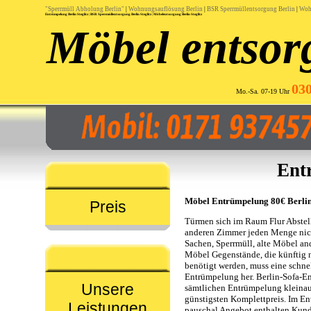
"Sperrmüll Abholung Berlin"
|
Wohnungsauflösung Berlin
|
BSR Sperrmüllentsorgung Berlin
|
Woh
Entrümpelung Berlin Steglitz
|
BSR Sperrmüllentsorgung Berlin Steglitz
|
Möbelentsorgung Berlin Steglitz
Möbel entsor
03
Mo.-Sa. 07-19 Uhr
Ent
Möbel Entrümpelung 80€ Berlin S
Preis
Türmen sich im Raum Flur Abstel
anderen Zimmer jeden Menge nic
Sachen, Sperrmüll, alte Möbel an
Möbel Gegenstände, die künftig 
benötigt werden, muss eine schne
Entrümpelung her. Berlin-Sofa-
Unsere
sämtlichen Entrümpelung kleina
günstigsten Komplettpreis. Im E
Leistungen
pauschal Angebot enthalten Kund