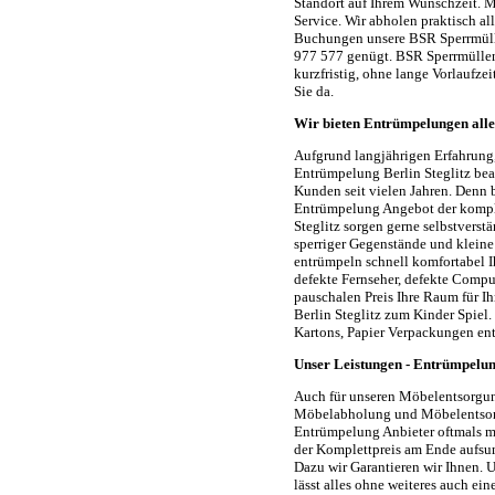
Standort auf Ihrem Wunschzeit. M
Service. Wir abholen praktisch a
Buchungen unsere BSR Sperrmülle
977 577 genügt. BSR Sperrmüll
kurzfristig, ohne lange Vorlaufze
Sie da.
Wir bieten Entrümpelungen alle
Aufgrund langjährigen Erfahrung
Entrümpelung Berlin Steglitz bea
Kunden seit vielen Jahren. Denn b
Entrümpelung Angebot der komp
Steglitz sorgen gerne selbstvers
sperriger Gegenstände und kleine
entrümpeln schnell komfortabel I
defekte Fernseher, defekte Compu
pauschalen Preis Ihre Raum für I
Berlin Steglitz zum Kinder Spiel
Kartons, Papier Verpackungen ent
Unser Leistungen - Entrümpelun
Auch für unseren Möbelentsorgun
Möbelabholung und Möbelentsorgu
Entrümpelung Anbieter oftmals me
der Komplettpreis am Ende aufsum
Dazu wir Garantieren wir Ihnen. 
lässt alles ohne weiteres auch ei